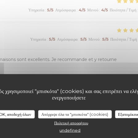
Υπηρεσία
:
5
/5
Ατμόσφαιρα
:
4
/5
Μενού
:
4
/5
Ποιότητα / Τιμή
Υπηρεσία
:
5
/5
Ατμόσφαιρα
:
5
/5
Μενού
:
5
/5
Ποιότητα / Τιμή
 maisons sont excellents. Je recommande et y retourne
Υπηρεσία
:
5
/5
Ατμόσφαιρα
:
5
/5
Μενού
:
5
/5
Ποιότητα / Τιμή
ς χρησιμοποιεί "μπισκότα" (cookies) και σας επιτρέπει να ελέγ
ενεργοποιήσετε
nels très polis et respectueux. Nous recommandons
OK, αποδοχή όλων
Απόρριψε όλα τα "μπισκότα" (cookies)
Εξατομίκευ
Πολιτική απορρήτου
undefined