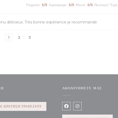
Υπηρεσία
:
5
/5
Ατμόσφαιρα
:
5
/5
Μενού
:
5
/5
Ποιότητα / Τιμή
enu délicieux. Très bonne expérience je recommande
1
2
3
ΣΗ
ΑΚΟΛΟΥΘΉΣΤΕ ΜΑΣ
Ε ΚΡΆΤΗΣΗ ΤΡΑΠΕΖΙΟΎ
Facebook ((ανοίγει σε νέο 
Instagram ((ανοίγει σ