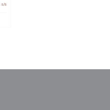
:
5
/5
παράθυρο))
ε νέο παράθυρο))