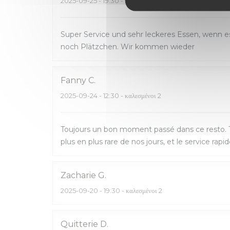
2025-09-25
- 19:30 - καλεσμένοι 2
Super Service und sehr leckeres Essen, wenn e
noch Plätzchen. Wir kommen wieder
Fanny
C
2025-09-24
- 12:30 - καλεσμένοι 2
Toujours un bon moment passé dans ce resto. T
plus en plus rare de nos jours, et le service rap
Zacharie
G
2025-09-20
- 19:30 - καλεσμένοι 2
Quitterie
D