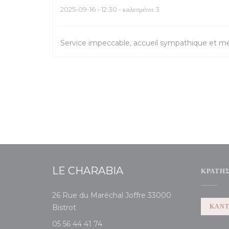
2025-09-16
- 12:30 - καλεσμένοι 3
Service impeccable, accueil sympathique et m
LE CHARABIA
ΚΡΆΤΗ
26 Rue du Maréchal Joffre 33000
((ανοίγει σε νέο παράθυρο))
ΚΆΝΤ
Bistrot
05 56 44 41 74