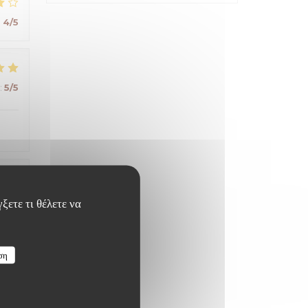
:
4
/5
:
5
/5
:
5
/5
ξετε τι θέλετε να
ση