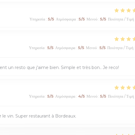
Υπηρεσία
:
5
/5
Ατμόσφαιρα
:
5
/5
Μενού
:
5
/5
Ποιότητα / Τιμή
Υπηρεσία
:
5
/5
Ατμόσφαιρα
:
5
/5
Μενού
:
5
/5
Ποιότητα / Τιμή
ment un resto que j'aime bien. Simple et très bon.. Je reco!
Υπηρεσία
:
5
/5
Ατμόσφαιρα
:
4
/5
Μενού
:
5
/5
Ποιότητα / Τιμή
 le vin. Super restaurant à Bordeaux.