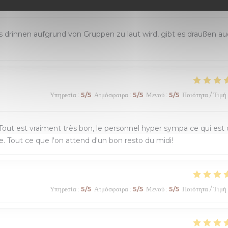
Υπηρεσία
:
5
/5
Ατμόσφαιρα
:
4
/5
Μενού
:
5
/5
Ποιότητα / Τιμή
s drinnen aufgrund von Gruppen zu laut wird, gibt es draußen a
Υπηρεσία
:
5
/5
Ατμόσφαιρα
:
5
/5
Μενού
:
5
/5
Ποιότητα / Τιμή
out est vraiment très bon, le personnel hyper sympa ce qui est
ide. Tout ce que l'on attend d'un bon resto du midi!
Υπηρεσία
:
5
/5
Ατμόσφαιρα
:
5
/5
Μενού
:
5
/5
Ποιότητα / Τιμή