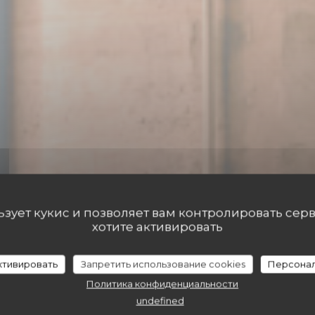
льзует кукис и позволяет вам контролировать сер
хотите активировать
BISTROT
•
BISTROT
LE CHARABIA
активировать
Запретить использование cookies
Персонал
Политика конфиденциальности
undefined
ЗАБРОНИРОВАТЬ СТОЛИК