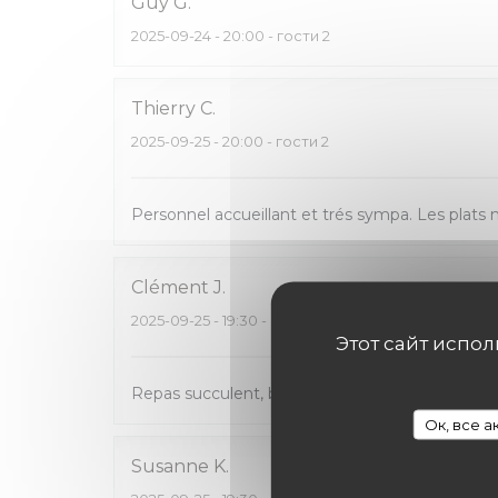
Guy
G
2025-09-24
- 20:00 - гости 2
Thierry
C
2025-09-25
- 20:00 - гости 2
Personnel accueillant et trés sympa. Les plats
Clément
J
2025-09-25
- 19:30 - гости 3
Этот сайт испо
Repas succulent, belle carte des vins, person
Ок, все 
Susanne
K