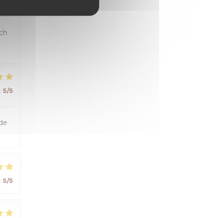
:
5
/5
uch
:
5
/5
 de
:
5
/5