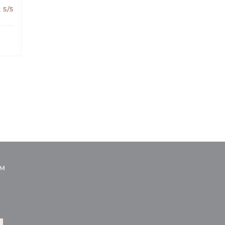
:
5
/5
АМ
 в новом окне))
вается в новом окне))