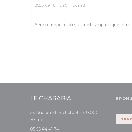
2025-09-16
- 12:30 - гости 3
Service impeccable, accueil sympathique et m
LE CHARABIA
БРОН
26 Rue du Maréchal Joffre 33000
((открывается в новом окне))
ЗАБ
Bistrot
05 56 44 41 74