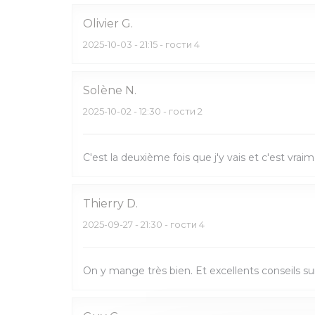
Olivier
G
2025-10-03
- 21:15 - гости 4
Solène
N
2025-10-02
- 12:30 - гости 2
C'est la deuxième fois que j'y vais et c'est vrai
Thierry
D
2025-09-27
- 21:30 - гости 4
On y mange très bien. Et excellents conseils sur