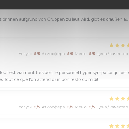
Услуги
:
5
/5
Атмосфера
:
4
/5
Меню
:
5
/5
Цена / качество
s drinnen aufgrund von Gruppen zu laut wird, gibt es draußen a
Услуги
:
5
/5
Атмосфера
:
5
/5
Меню
:
5
/5
Цена / качество
out est vraiment très bon, le personnel hyper sympa ce qui est
ide. Tout ce que l'on attend d'un bon resto du midi!
Услуги
:
5
/5
Атмосфера
:
5
/5
Меню
:
5
/5
Цена / качество