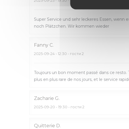
2025-09-25
- 19:30 - гости 2
Super Service und sehr leckeres Essen, wenn e
noch Plätzchen. Wir kommen wieder
Fanny
C
2025-09-24
- 12:30 - гости 2
Toujours un bon moment passé dans ce resto. T
plus en plus rare de nos jours, et le service rap
Zacharie
G
2025-09-20
- 19:30 - гости 2
Quitterie
D