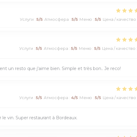
Услуги
:
5
/5
Атмосфера
:
5
/5
Меню
:
5
/5
Цена / качество
Услуги
:
5
/5
Атмосфера
:
5
/5
Меню
:
5
/5
Цена / качество
ment un resto que j'aime bien. Simple et très bon.. Je reco!
Услуги
:
5
/5
Атмосфера
:
4
/5
Меню
:
5
/5
Цена / качество
 le vin. Super restaurant à Bordeaux.