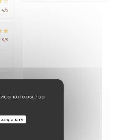
:
4
/5
:
5
/5
:
5
/5
висы которые вы
изировать