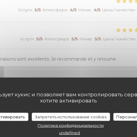
Услуги
:
5
/5
Атмосфера
:
4
/5
Меню
:
4
/5
Цена / качество
Услуги
:
5
/5
Атмосфера
:
5
/5
Меню
:
5
/5
Цена / качество
 maisons sont excellents. Je recommande et y retourne
Услуги
:
5
/5
Атмосфера
:
5
/5
Меню
:
5
/5
Цена / качество
льзует кукис и позволяет вам контролировать сер
хотите активировать
nels très polis et respectueux. Nous recommandons
активировать
Запретить использование cookies
Персонал
Политика конфиденциальности
undefined