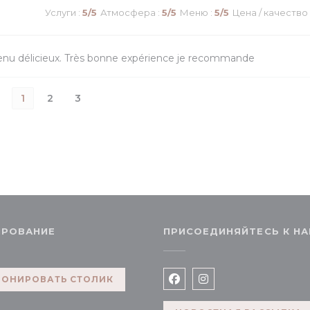
Услуги
:
5
/5
Атмосфера
:
5
/5
Меню
:
5
/5
Цена / качество
enu délicieux. Très bonne expérience je recommande
1
2
3
ИРОВАНИЕ
ПРИСОЕДИНЯЙТЕСЬ К Н
РОНИРОВАТЬ СТОЛИК
Facebook ((открывается
Instagram ((откры